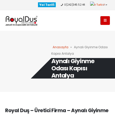
Yol Tarifi
0(242)345 52 44
Turkish
▼
Anasayfa
»
Aynalı Giyinme Odası
Kapısı Antalya
Aynalı Giyinme
Odası Kapısı
Antalya
Royal Duş – Üretici Firma – Aynalı Giyinme