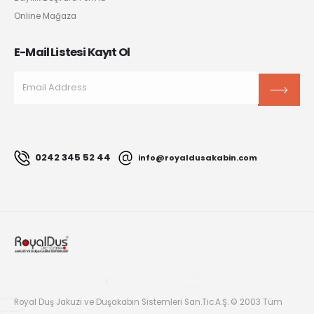
Online Mağaza
E-Mail Listesi Kayıt Ol
0242 345 52 44
info@royaldusakabin.com
Royal Duş Jakuzi ve Duşakabin Sistemleri San.Tic.A.Ş. © 2003 Tüm