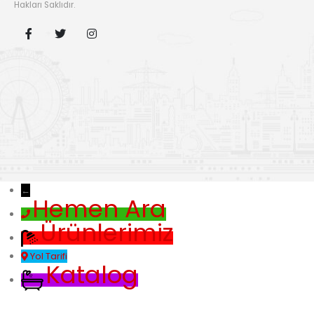
Hakları Saklıdır.
←
Hemen Ara
Ürünlerimiz
Yol Tarifi
Katalog