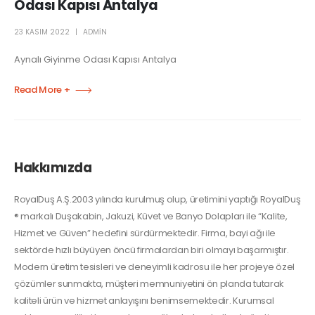
Odası Kapısı Antalya
23 KASIM 2022
ADMIN
Aynalı Giyinme Odası Kapısı Antalya
Read More +
Hakkımızda
RoyalDuş A.Ş.2003 yılında kurulmuş olup, üretimini yaptığı RoyalDuş
® markalı Duşakabin, Jakuzi, Küvet ve Banyo Dolapları ile “Kalite,
Hizmet ve Güven” hedefini sürdürmektedir. Firma, bayi ağı ile
sektörde hızlı büyüyen öncü firmalardan biri olmayı başarmıştır.
Modern üretim tesisleri ve deneyimli kadrosu ile her projeye özel
çözümler sunmakta, müşteri memnuniyetini ön planda tutarak
kaliteli ürün ve hizmet anlayışını benimsemektedir. Kurumsal