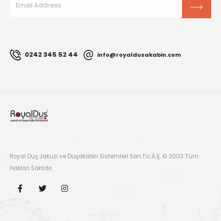
0242 345 52 44
info@royaldusakabin.com
Royal Duş Jakuzi ve Duşakabin Sistemleri San.Tic.A.Ş. © 2003 Tüm
Hakları Saklıdır.