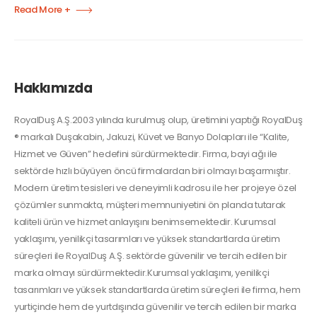
Read More +
Hakkımızda
RoyalDuş A.Ş.2003 yılında kurulmuş olup, üretimini yaptığı RoyalDuş
® markalı Duşakabin, Jakuzi, Küvet ve Banyo Dolapları ile “Kalite,
Hizmet ve Güven” hedefini sürdürmektedir. Firma, bayi ağı ile
sektörde hızlı büyüyen öncü firmalardan biri olmayı başarmıştır.
Modern üretim tesisleri ve deneyimli kadrosu ile her projeye özel
çözümler sunmakta, müşteri memnuniyetini ön planda tutarak
kaliteli ürün ve hizmet anlayışını benimsemektedir. Kurumsal
yaklaşımı, yenilikçi tasarımları ve yüksek standartlarda üretim
süreçleri ile RoyalDuş A.Ş. sektörde güvenilir ve tercih edilen bir
marka olmayı sürdürmektedir.Kurumsal yaklaşımı, yenilikçi
tasarımları ve yüksek standartlarda üretim süreçleri ile firma, hem
yurtiçinde hem de yurtdışında güvenilir ve tercih edilen bir marka