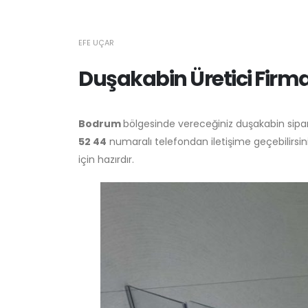
EFE UÇAR
Duşakabin Üretici Firma
Bodrum
bölgesinde vereceğiniz duşakabin sipariş
52 44
numaralı telefondan iletişime geçebilirsini
için hazırdır.