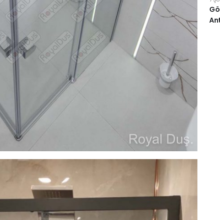
Göm
Ant