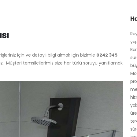
H
sı
Roy
yap
Ban
leriniz için ve detaylı bilgi almak için bizimle
0242 345
sür
z. Müşteri temsilcilerimiz size her türlü soruyu yanıtlamak
büy
Mod
pro
mem
hiz
yak
üre
ter
sür