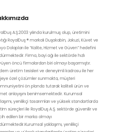
akkımızda
alDuş A.Ş.2003 yılında kurulmuş olup, üretimini
tığı RoyalDuş ® markalı Duşakabin, Jakuzi, Küvet ve
yo Dolapları ile “Kalite, Hizmet ve Güven” hedefini
dürmektedir. Firma, bayi ağı ile sektörde hızlı
üyen öncü firmalardan biri olmayı başarmıştır.
ern üretim tesisleri ve deneyimli kadrosu ile her
jeye özel çözümler sunmakta, müşteri
nuniyetini ön planda tutarak kaliteli ürün ve
met anlayışını benimsemektedir. Kurumsal
laşımı, yenilikçi tasarımları ve yüksek standartlarda
tim süreçleri ile RoyalDuş A.Ş. sektörde güvenilir ve
cih edilen bir marka olmayı
dürmektedir.Kurumsal yaklaşımı, yenilikçi