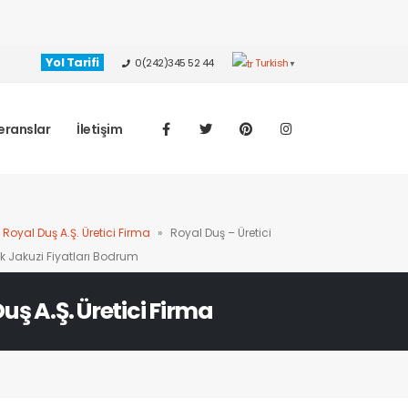
Yol Tarifi
0(242)345 52 44
Turkish
▼
eranslar
İletişim
Royal Duş A.Ş. Üretici Firma
»
Royal Duş – Üretici
lik Jakuzi Fiyatları Bodrum
uş A.Ş. Üretici Firma