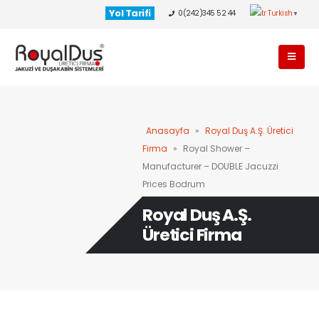
Yol Tarifi
0(242)345 52 44
Turkish
▼
Anasayfa
»
Royal Duş A.Ş. Üretici
Firma
»
Royal Shower –
Manufacturer – DOUBLE Jacuzzi
Prices Bodrum
Royal Duş A.Ş.
Üretici Firma