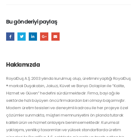
Bu gönderiyi paylaş
Hakkımızda
RoyalDuş A.Ş.2003 yılında kurulmuş olup, üretimini yaptığı RoyalDuş
® markalı Duşakabin, Jakuzi, Küvet ve Banyo Dolapları ile “Kalite,
Hizmet ve Güven” hedefini sürdürmektedir. Firma, bayi ağı ile
sektörde hızlı büyüyen öncü firmalardan biri olmayı başarmıştır.
Modern üretim tesisleri ve deneyimli kadrosu ile her projeye özel
çözümler sunmakta, müşteri memnuniyetini ön planda tutarak
kaliteli ürün ve hizmet anlayışını benimsemektedir. Kurumsal
yaklaşımı, yenilikçi tasarımları ve yüksek standartlarda üretim