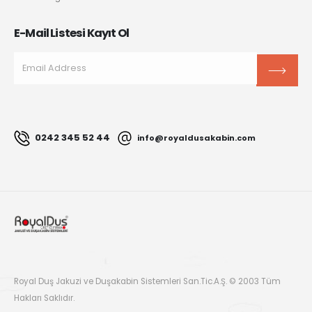
E-Mail Listesi Kayıt Ol
0242 345 52 44
info@royaldusakabin.com
Royal Duş Jakuzi ve Duşakabin Sistemleri San.Tic.A.Ş. © 2003 Tüm
Hakları Saklıdır.