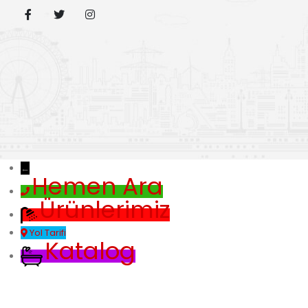
←
Hemen Ara
Ürünlerimiz
Yol Tarifi
Katalog