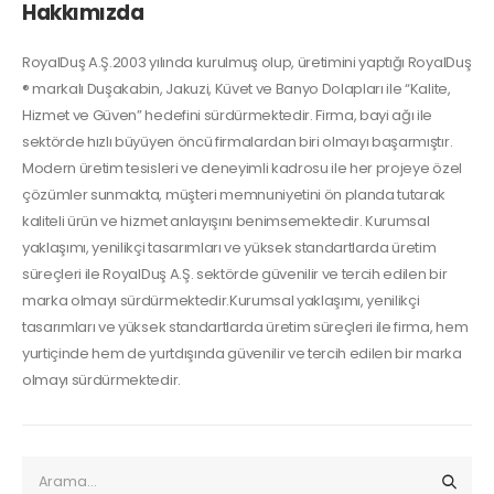
Hakkımızda
RoyalDuş A.Ş.2003 yılında kurulmuş olup, üretimini yaptığı RoyalDuş
® markalı Duşakabin, Jakuzi, Küvet ve Banyo Dolapları ile “Kalite,
Hizmet ve Güven” hedefini sürdürmektedir. Firma, bayi ağı ile
sektörde hızlı büyüyen öncü firmalardan biri olmayı başarmıştır.
Modern üretim tesisleri ve deneyimli kadrosu ile her projeye özel
çözümler sunmakta, müşteri memnuniyetini ön planda tutarak
kaliteli ürün ve hizmet anlayışını benimsemektedir. Kurumsal
yaklaşımı, yenilikçi tasarımları ve yüksek standartlarda üretim
süreçleri ile RoyalDuş A.Ş. sektörde güvenilir ve tercih edilen bir
marka olmayı sürdürmektedir.Kurumsal yaklaşımı, yenilikçi
tasarımları ve yüksek standartlarda üretim süreçleri ile firma, hem
yurtiçinde hem de yurtdışında güvenilir ve tercih edilen bir marka
olmayı sürdürmektedir.