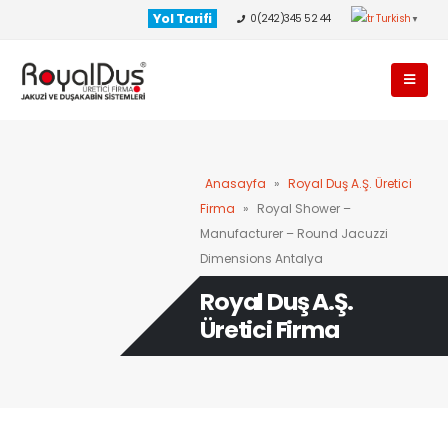
Yol Tarifi
0(242)345 52 44
Turkish
▼
Anasayfa
»
Royal Duş A.Ş. Üretici
Firma
»
Royal Shower –
Manufacturer – Round Jacuzzi
Dimensions Antalya
Royal Duş A.Ş.
Üretici Firma