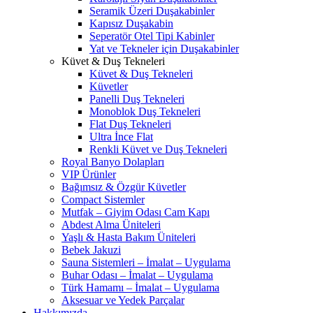
Seramik Üzeri Duşakabinler
Kapısız Duşakabin
Seperatör Otel Tipi Kabinler
Yat ve Tekneler için Duşakabinler
Küvet & Duş Tekneleri
Küvet & Duş Tekneleri
Küvetler
Panelli Duş Tekneleri
Monoblok Duş Tekneleri
Flat Duş Tekneleri
Ultra İnce Flat
Renkli Küvet ve Duş Tekneleri
Royal Banyo Dolapları
VIP Ürünler
Bağımsız & Özgür Küvetler
Compact Sistemler
Mutfak – Giyim Odası Cam Kapı
Abdest Alma Üniteleri
Yaşlı & Hasta Bakım Üniteleri
Bebek Jakuzi
Sauna Sistemleri – İmalat – Uygulama
Buhar Odası – İmalat – Uygulama
Türk Hamamı – İmalat – Uygulama
Aksesuar ve Yedek Parçalar
Hakkımızda