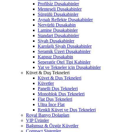
Profilsiz Duşakabinler
Menteşeli Duşakabinler
Sürgülü Duşakabinler
Aynalı Reflekte Duşakabinler
Nervürlü Dusakabin
Lamine Duşakabinler
Standart Duşakabinler
Siyah Duşakabinler
Karolajlı Siyah Duşakabinler
Seramik Üzeri Duşakabinler
Kapısız Duşakabin
Seperatör Otel Tipi Kabinler
Yat ve Tekneler için Duşakabinler
Küvet & Duş Tekneleri
Küvet & Duş Tekneleri
Küvetler
Panelli Duş Tekneleri
Monoblok Duş Tekneleri
Flat Duş Tekneleri
Ultra İnce Flat
Renkli Küvet ve Duş Tekneleri
Royal Banyo Dolapları
VIP Ürünler
Bağımsız & Özgür Küvetler
Compact Sistemler