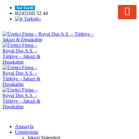
Yol Tarifi
0(242)345 52 44
Turkish
▼
Anasayfa
Ürünlerimiz
Jakuzi Sistemleri