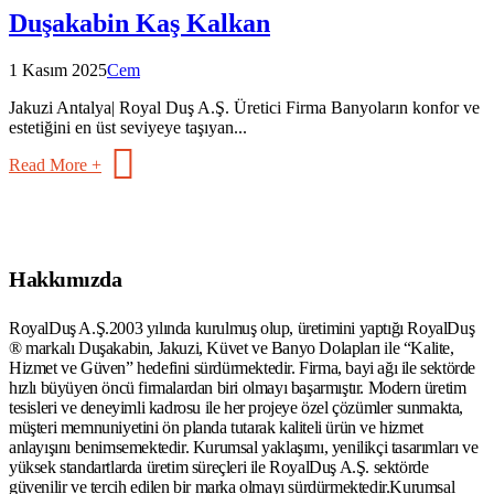
Duşakabin Kaş Kalkan
1 Kasım 2025
Cem
Jakuzi Antalya| Royal Duş A.Ş. Üretici Firma Banyoların konfor ve
estetiğini en üst seviyeye taşıyan...
Read More +
Hakkımızda
RoyalDuş A.Ş.2003 yılında kurulmuş olup, üretimini yaptığı RoyalDuş
® markalı Duşakabin, Jakuzi, Küvet ve Banyo Dolapları ile “Kalite,
Hizmet ve Güven” hedefini sürdürmektedir. Firma, bayi ağı ile sektörde
hızlı büyüyen öncü firmalardan biri olmayı başarmıştır. Modern üretim
tesisleri ve deneyimli kadrosu ile her projeye özel çözümler sunmakta,
müşteri memnuniyetini ön planda tutarak kaliteli ürün ve hizmet
anlayışını benimsemektedir. Kurumsal yaklaşımı, yenilikçi tasarımları ve
yüksek standartlarda üretim süreçleri ile RoyalDuş A.Ş. sektörde
güvenilir ve tercih edilen bir marka olmayı sürdürmektedir.Kurumsal