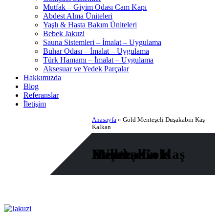
Mutfak – Giyim Odası Cam Kapı
Abdest Alma Üniteleri
Yaşlı & Hasta Bakım Üniteleri
Bebek Jakuzi
Sauna Sistemleri – İmalat – Uygulama
Buhar Odası – İmalat – Uygulama
Türk Hamamı – İmalat – Uygulama
Aksesuar ve Yedek Parçalar
Hakkımızda
Blog
Referanslar
İletişim
Anasayfa
»
Gold Menteşeli Duşakabin Kaş
Kalkan
Etiket - Gold Menteşeli Duşakabin Kaş Kalkan