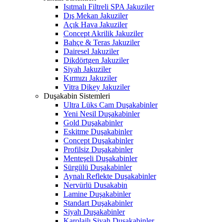
Isıtmalı Filtreli SPA Jakuziler
Dış Mekan Jakuziler
Açık Hava Jakuziler
Concept Akrilik Jakuziler
Bahçe & Teras Jakuziler
Dairesel Jakuziler
Dikdörtgen Jakuziler
Siyah Jakuziler
Kırmızı Jakuziler
Vitra Dikey Jakuziler
Duşakabin Sistemleri
Ultra Lüks Cam Duşakabinler
Yeni Nesil Duşakabinler
Gold Duşakabinler
Eskitme Duşakabinler
Concept Duşakabinler
Profilsiz Duşakabinler
Menteşeli Duşakabinler
Sürgülü Duşakabinler
Aynalı Reflekte Duşakabinler
Nervürlü Dusakabin
Lamine Duşakabinler
Standart Duşakabinler
Siyah Duşakabinler
Karolajlı Siyah Duşakabinler