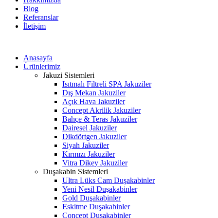
Blog
Referanslar
İletişim
Anasayfa
Ürünlerimiz
Jakuzi Sistemleri
Isıtmalı Filtreli SPA Jakuziler
Dış Mekan Jakuziler
Açık Hava Jakuziler
Concept Akrilik Jakuziler
Bahçe & Teras Jakuziler
Dairesel Jakuziler
Dikdörtgen Jakuziler
Siyah Jakuziler
Kırmızı Jakuziler
Vitra Dikey Jakuziler
Duşakabin Sistemleri
Ultra Lüks Cam Duşakabinler
Yeni Nesil Duşakabinler
Gold Duşakabinler
Eskitme Duşakabinler
Concept Duşakabinler