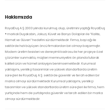
Hakkımızda
RoyalDuş A.Ş.2003 yılında kurulmuş olup, üretimini yaptığı RoyalDuş
® markalı Duşakabin, Jakuzi, Küvet ve Banyo Dolapları ile “Kalite,
Hizmet ve Güven” hedefini sürdürmektedir. Firma, bayi ağı ile
sektörde hızlı büyüyen öncü firmalardan biri olmayı başarmıştır.
Modern üretim tesisleri ve deneyimli kadrosu ile her projeye özel
çözümler sunmakta, müşteri memnuniyetini ön planda tutarak
kaliteli ürün ve hizmet anlayışını benimsemektedir. Kurumsal
yaklaşımı, yenilikçi tasarımları ve yüksek standartlarda üretim
süreçleri ile RoyalDuş A.Ş. sektörde güvenilir ve tercih edilen bir
marka olmayı sürdürmektedir.Kurumsal yaklaşımı, yenilikçi
tasarımları ve yüksek standartlarda üretim süreçleri ile firma, hem
yurtiçinde hem de yurtdışında güvenilir ve tercih edilen bir marka
olmayı sürdürmektedir.