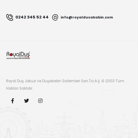
0242 345 52 44
info@royaldusakabin.com
Royal Duş Jakuzi ve Duşakabin Sistemleri San.Tic.A.Ş. © 2003 Tüm
Hakları Saklıdır.