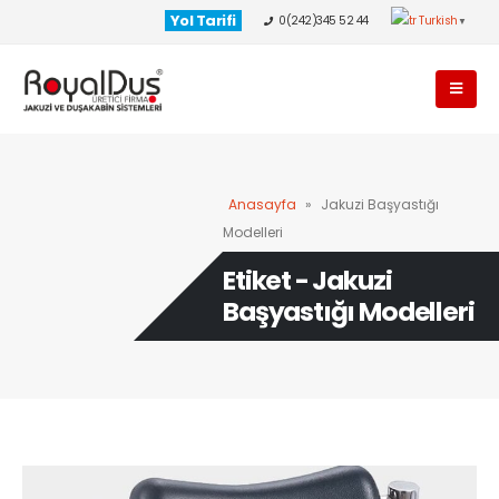
Yol Tarifi
0(242)345 52 44
Turkish
▼
Anasayfa
»
Jakuzi Başyastığı
Modelleri
Etiket - Jakuzi
Başyastığı Modelleri