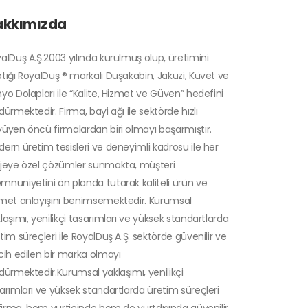
akkımızda
alDuş A.Ş.2003 yılında kurulmuş olup, üretimini
tığı RoyalDuş ® markalı Duşakabin, Jakuzi, Küvet ve
yo Dolapları ile “Kalite, Hizmet ve Güven” hedefini
dürmektedir. Firma, bayi ağı ile sektörde hızlı
üyen öncü firmalardan biri olmayı başarmıştır.
ern üretim tesisleri ve deneyimli kadrosu ile her
jeye özel çözümler sunmakta, müşteri
nuniyetini ön planda tutarak kaliteli ürün ve
met anlayışını benimsemektedir. Kurumsal
laşımı, yenilikçi tasarımları ve yüksek standartlarda
tim süreçleri ile RoyalDuş A.Ş. sektörde güvenilir ve
cih edilen bir marka olmayı
dürmektedir.Kurumsal yaklaşımı, yenilikçi
arımları ve yüksek standartlarda üretim süreçleri