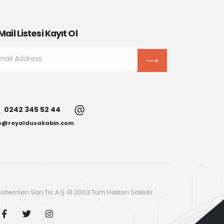
Mail Listesi Kayıt Ol
0242 345 52 44
fo@royaldusakabin.com
stemleri San.Tic.A.Ş. © 2003 Tüm Hakları Saklıdır.