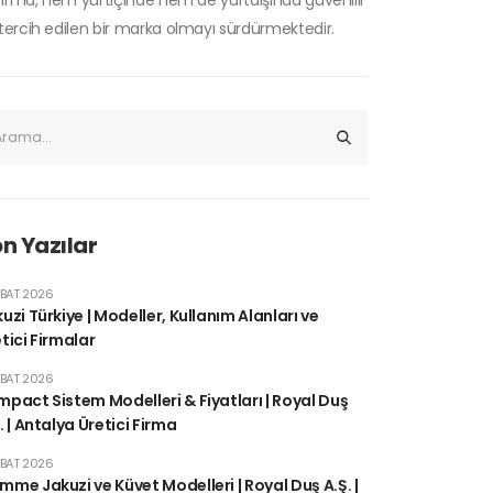
 firma, hem yurtiçinde hem de yurtdışında güvenilir
tercih edilen bir marka olmayı sürdürmektedir.
n Yazılar
UBAT 2026
uzi Türkiye | Modeller, Kullanım Alanları ve
tici Firmalar
UBAT 2026
pact Sistem Modelleri & Fiyatları | Royal Duş
. | Antalya Üretici Firma
UBAT 2026
me Jakuzi ve Küvet Modelleri | Royal Duş A.Ş. |