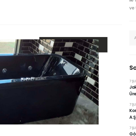
ile
ve 
So
7 Ş
Jak
Üre
7 Ş
Kom
A.Ş
7 Ş
Göm