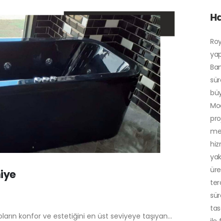
H
Roy
yap
Ban
sür
büy
Mod
pro
mem
hiz
yak
üre
hiye
ter
sür
tas
ların konfor ve estetiğini en üst seviyeye taşıyan...