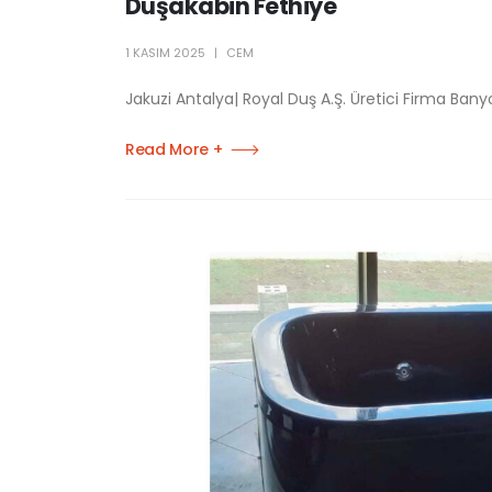
Duşakabin Fethiye
1 KASIM 2025
CEM
Jakuzi Antalya| Royal Duş A.Ş. Üretici Firma Banyo
Read More +