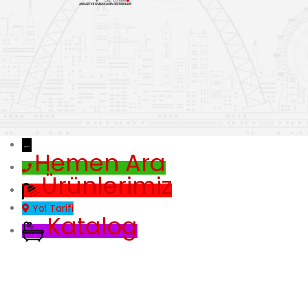
←
Hemen Ara
Ürünlerimiz
Yol Tarifi
Katalog