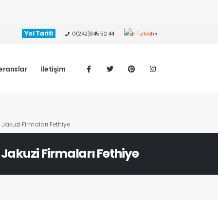
Yol Tarifi
0(242)345 52 44
Turkish
▼
eranslar
İletişim
Jakuzi Firmaları Fethiye
- Jakuzi Firmaları Fethiye