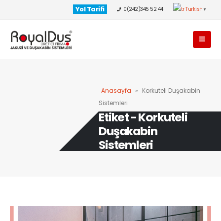
Yol Tarifi
0(242)345 52 44
Turkish
▼
Anasayfa
»
Korkuteli Duşakabin
Sistemleri
Etiket - Korkuteli
Duşakabin
Sistemleri