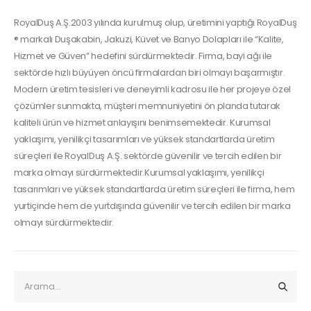
RoyalDuş A.Ş.2003 yılında kurulmuş olup, üretimini yaptığı RoyalDuş
® markalı Duşakabin, Jakuzi, Küvet ve Banyo Dolapları ile “Kalite,
Hizmet ve Güven” hedefini sürdürmektedir. Firma, bayi ağı ile
sektörde hızlı büyüyen öncü firmalardan biri olmayı başarmıştır.
Modern üretim tesisleri ve deneyimli kadrosu ile her projeye özel
çözümler sunmakta, müşteri memnuniyetini ön planda tutarak
kaliteli ürün ve hizmet anlayışını benimsemektedir. Kurumsal
yaklaşımı, yenilikçi tasarımları ve yüksek standartlarda üretim
süreçleri ile RoyalDuş A.Ş. sektörde güvenilir ve tercih edilen bir
marka olmayı sürdürmektedir.Kurumsal yaklaşımı, yenilikçi
tasarımları ve yüksek standartlarda üretim süreçleri ile firma, hem
yurtiçinde hem de yurtdışında güvenilir ve tercih edilen bir marka
olmayı sürdürmektedir.